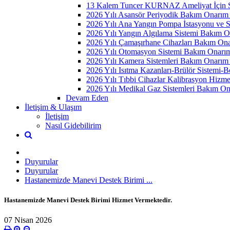
13 Kalem Tuncer KURNAZ Ameliyat İçin S
2026 Yılı Asansör Periyodik Bakım Onarım
2026 Yılı Ana Yangın Pompa İstasyonu ve S
2026 Yılı Yangın Algılama Sistemi Bakım 
2026 Yılı Çamaşırhane Cihazları Bakım On
2026 Yılı Otomasyon Sistemi Bakım Onarı
2026 Yılı Kamera Sistemleri Bakım Onarım
2026 Yılı Isıtma Kazanları-Brülör Sistemi
2026 Yılı Tıbbi Cihazlar Kalibrasyon Hizme
2026 Yılı Medikal Gaz Sistemleri Bakım O
Devam Eden
İletişim & Ulaşım
İletişim
Nasıl Gidebilirim
Duyurular
Duyurular
Hastanemizde Manevi Destek Birimi ...
Hastanemizde Manevi Destek Birimi Hizmet Vermektedir.
07 Nisan 2026