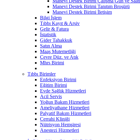
Manevi Destek Birimi Çalışma Gün ve Saatl
Manevi Destek Birimi Tanıtım Broşürü
Manevi Destek Birimi İletişim
Bilgi İşlem
Tıbbı Kayıt & Arşiv
Gelir & Fatura
İstatistik
Gider Tahakkuk
Satın Alma
Maaş Mutemetliği
Çevre Düz. ve Atık
Mhrs Birimi
Tıbbı Birimler
Enfeksiyon Birimi
Eğitim Birimi
Evde Sağlık Hizmetleri
Acil Servis
Yoğun Bakım Hizmetleri
Ameliyathane Hizmetleri
Palyatif Bakım Hizmetleri
Cerrahi Kliniği
Nütrisyon Hemşiresi
Anestezi Hizmetleri