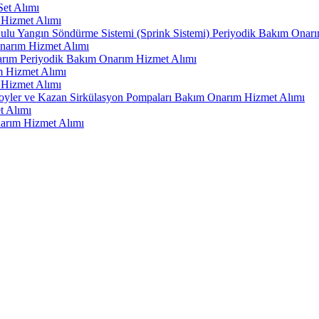
et Alımı
 Hizmet Alımı
ulu Yangın Söndürme Sistemi (Sprink Sistemi) Periyodik Bakım Onar
Onarım Hizmet Alımı
arım Periyodik Bakım Onarım Hizmet Alımı
m Hizmet Alımı
 Hizmet Alımı
-Boyler ve Kazan Sirkülasyon Pompaları Bakım Onarım Hizmet Alımı
t Alımı
narım Hizmet Alımı