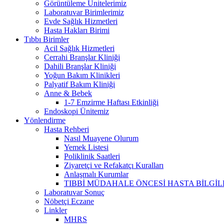
Görüntüleme Ünitelerimiz
Laboratuvar Birimlerimiz
Evde Sağlık Hizmetleri
Hasta Hakları Birimi
Tıbbı Birimler
Acil Sağlık Hizmetleri
Cerrahi Branşlar Kliniği
Dahili Branşlar Kliniği
Yoğun Bakım Klinikleri
Palyatif Bakım Kliniği
Anne & Bebek
1-7 Emzirme Haftası Etkinliği
Endoskopi Ünitemiz
Yönlendirme
Hasta Rehberi
Nasıl Muayene Olurum
Yemek Listesi
Poliklinik Saatleri
Ziyaretçi ve Refakatçı Kuralları
Anlaşmalı Kurumlar
TIBBİ MÜDAHALE ÖNCESİ HASTA BİLGİ
Laboratuvar Sonuç
Nöbetçi Eczane
Linkler
MHRS