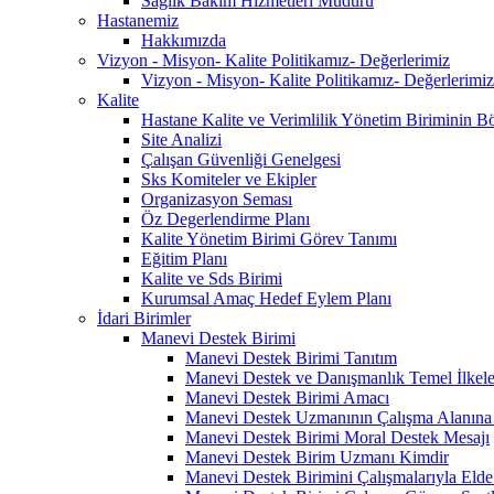
Sağlık Bakım Hizmetleri Müdürü
Hastanemiz
Hakkımızda
Vizyon - Misyon- Kalite Politikamız- Değerlerimiz
Vizyon - Misyon- Kalite Politikamız- Değerlerimiz
Kalite
Hastane Kalite ve Verimlilik Yönetim Biriminin B
Site Analizi
Çalışan Güvenliği Genelgesi
Sks Komiteler ve Ekipler
Organizasyon Seması
Öz Degerlendirme Planı
Kalite Yönetim Birimi Görev Tanımı
Eğitim Planı
Kalite ve Sds Birimi
Kurumsal Amaç Hedef Eylem Planı
İdari Birimler
Manevi Destek Birimi
Manevi Destek Birimi Tanıtım
Manevi Destek ve Danışmanlık Temel İlkele
Manevi Destek Birimi Amacı
Manevi Destek Uzmanının Çalışma Alanına D
Manevi Destek Birimi Moral Destek Mesajı
Manevi Destek Birim Uzmanı Kimdir
Manevi Destek Birimini Çalışmalarıyla Elde