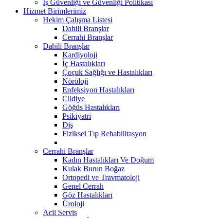
İş Güvenliği ve Güvenliği Politikası
Hizmet Birimlerimiz
Hekim Çalışma Listesi
Dahili Branşlar
Cerrahi Branşlar
Dahili Branşlar
Kardiyoloji
İç Hastalıkları
Çoçuk Sağlığı ve Hastalıkları
Nöröloji
Enfeksiyon Hastalıkları
Cildiye
Göğüs Hastalıkları
Psikiyatri
Diş
Fiziksel Tıp Rehabilitasyon
Cerrahi Branşlar
Kadın Hastalıkları Ve Doğum
Kulak Burun Boğaz
Ortopedi ve Travmatoloji
Genel Cerrah
Göz Hastalıkları
Üroloji
Acil Servis