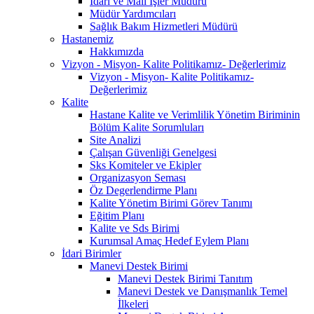
İdari ve Mali İşler Müdürü
Müdür Yardımcıları
Sağlık Bakım Hizmetleri Müdürü
Hastanemiz
Hakkımızda
Vizyon - Misyon- Kalite Politikamız- Değerlerimiz
Vizyon - Misyon- Kalite Politikamız-
Değerlerimiz
Kalite
Hastane Kalite ve Verimlilik Yönetim Biriminin
Bölüm Kalite Sorumluları
Site Analizi
Çalışan Güvenliği Genelgesi
Sks Komiteler ve Ekipler
Organizasyon Seması
Öz Degerlendirme Planı
Kalite Yönetim Birimi Görev Tanımı
Eğitim Planı
Kalite ve Sds Birimi
Kurumsal Amaç Hedef Eylem Planı
İdari Birimler
Manevi Destek Birimi
Manevi Destek Birimi Tanıtım
Manevi Destek ve Danışmanlık Temel
İlkeleri