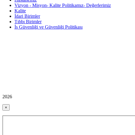
Vizyon - Misyon- Kalite Politikamız- Değerlerimiz
Kalite
İdari Birimler
Tıbbı Birimler
İş Güvenliği ve Güvenliği Politikası
2026
×