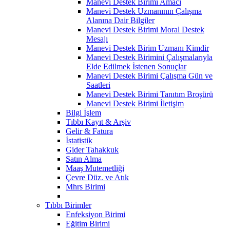
Manevi Destek Birimi Amacı
Manevi Destek Uzmanının Çalışma
Alanına Dair Bilgiler
Manevi Destek Birimi Moral Destek
Mesajı
Manevi Destek Birim Uzmanı Kimdir
Manevi Destek Birimini Çalışmalarıyla
Elde Edilmek İstenen Sonuçlar
Manevi Destek Birimi Çalışma Gün ve
Saatleri
Manevi Destek Birimi Tanıtım Broşürü
Manevi Destek Birimi İletişim
Bilgi İşlem
Tıbbı Kayıt & Arşiv
Gelir & Fatura
İstatistik
Gider Tahakkuk
Satın Alma
Maaş Mutemetliği
Çevre Düz. ve Atık
Mhrs Birimi
Tıbbı Birimler
Enfeksiyon Birimi
Eğitim Birimi