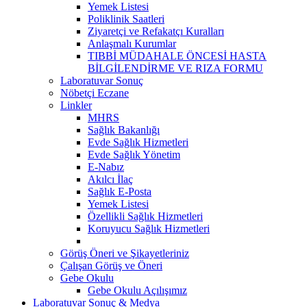
Yemek Listesi
Poliklinik Saatleri
Ziyaretçi ve Refakatçı Kuralları
Anlaşmalı Kurumlar
TIBBİ MÜDAHALE ÖNCESİ HASTA
BİLGİLENDİRME VE RIZA FORMU
Laboratuvar Sonuç
Nöbetçi Eczane
Linkler
MHRS
Sağlık Bakanlığı
Evde Sağlık Hizmetleri
Evde Sağlık Yönetim
E-Nabız
Akılcı İlaç
Sağlık E-Posta
Yemek Listesi
Özellikli Sağlık Hizmetleri
Koruyucu Sağlık Hizmetleri
Görüş Öneri ve Şikayetleriniz
Çalışan Görüş ve Öneri
Gebe Okulu
Gebe Okulu Açılışımız
Laboratuvar Sonuç & Medya