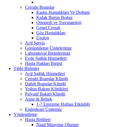
Cerrahi Branşlar
Kadın Hastalıkları Ve Doğum
Kulak Burun Boğaz
Ortopedi ve Travmatoloji
Genel Cerrah
Göz Hastalıkları
Üroloji
Acil Servis
Görüntüleme Ünitelerimiz
Laboratuvar Birimlerimiz
Evde Sağlık Hizmetleri
Hasta Hakları Birimi
Tıbbı Birimler
Acil Sağlık Hizmetleri
Cerrahi Branşlar Kliniği
Dahili Branşlar Kliniği
Yoğun Bakım Klinikleri
Palyatif Bakım Kliniği
Anne & Bebek
1-7 Emzirme Haftası Etkinliği
Endoskopi Ünitemiz
Yönlendirme
Hasta Rehberi
Nasıl Muayene Olurum