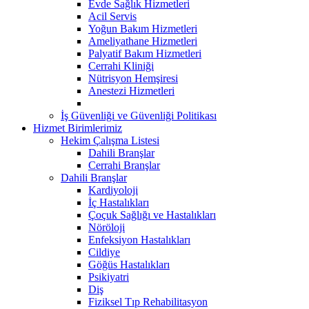
Evde Sağlık Hizmetleri
Acil Servis
Yoğun Bakım Hizmetleri
Ameliyathane Hizmetleri
Palyatif Bakım Hizmetleri
Cerrahi Kliniği
Nütrisyon Hemşiresi
Anestezi Hizmetleri
İş Güvenliği ve Güvenliği Politikası
Hizmet Birimlerimiz
Hekim Çalışma Listesi
Dahili Branşlar
Cerrahi Branşlar
Dahili Branşlar
Kardiyoloji
İç Hastalıkları
Çoçuk Sağlığı ve Hastalıkları
Nöröloji
Enfeksiyon Hastalıkları
Cildiye
Göğüs Hastalıkları
Psikiyatri
Diş
Fiziksel Tıp Rehabilitasyon