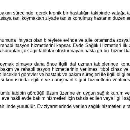
ürecinde, gerek kronik bir hastalığın takibinde yatağa tam b
astaya tanı koymaktan ziyade tanısı konulmuş hastanın düzenlen
una ihtiyacı olan bireylere evinde ve aile ortamında sosyal 
ve rehabilitasyon hizmetlerini kapsar. Evde Sağlık Hizmetleri i
k sorunları çok ağır tablolar oluşturmayan hasta grubu hizmet k
ni koymak olmayıp daha önce ilgili dal uzman tabiplerince kon
i bakım ve rehabilitasyon hizmetlerinin verilmesi tıbbi cihaz ve
ekleri görevler ve hastalık ve bakım süreçleri ile ilgili bilgilen
sı konusunda eğitim ve danışmanlık gibi hizmetlerin verilmesi
 sorumlu tabibin gördüğü lüzum üzerine en uygun sağlık kurum ve
 nakli evde bakım hizmetleri için tahsis edilen veya ilgili sağlı
ahilinde yürütülür. Ev ziyaretlerinde verilen sağlık hizmetleri sı