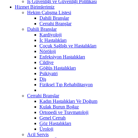
İş Güvenliği ve Güvenliği Politikası
Hizmet Birimlerimiz
Hekim Çalışma Listesi
Dahili Branşlar
Cerrahi Branşlar
Dahili Branşlar
Kardiyoloji
İç Hastalıkları
Çoçuk Sağlığı ve Hastalıkları
Nöröloji
Enfeksiyon Hastalıkları
Cildiye
Göğüs Hastalıkları
Psikiyatri
Diş
Fiziksel Tıp Rehabilitasyon
Cerrahi Branşlar
Kadın Hastalıkları Ve Doğum
Kulak Burun Boğaz
Ortopedi ve Travmatoloji
Genel Cerrah
Göz Hastalıkları
Üroloji
Acil Servis