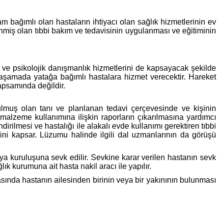
ağımlı olan hastaların ihtiyacı olan sağlık hizmetlerinin ev
miş olan tıbbi bakım ve tedavisinin uygulanması ve eğitiminin
ve psikolojik danışmanlık hizmetlerini de kapsayacak şekilde
lk aşamada yatağa bağımlı hastalara hizmet verecektir. Hareket
apsamında değildir.
ulmuş olan tanı ve planlanan tedavi çerçevesinde ve kişinin
 malzeme kullanımına ilişkin raporların çıkarılmasına yardımcı
dirilmesi ve hastalığı ile alakalı evde kullanımı gerektiren tıbbi
ni kapsar. Lüzumu halinde ilgili dal uzmanlarının da görüşü
ya kuruluşuna sevk edilir. Sevkine karar verilen hastanın sevk
k kurumuna ait hasta nakil aracı ile yapılır.
rasında hastanın ailesinden birinin veya bir yakınının bulunması