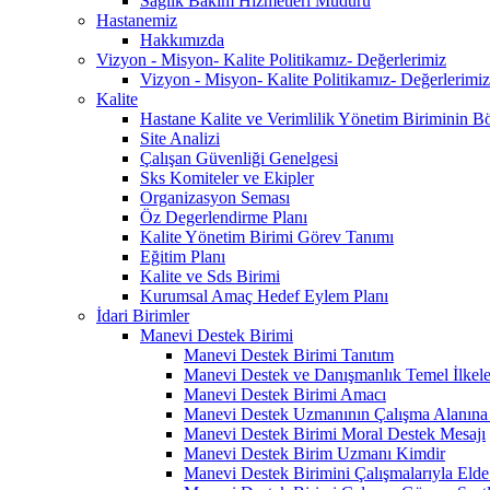
Sağlık Bakım Hizmetleri Müdürü
Hastanemiz
Hakkımızda
Vizyon - Misyon- Kalite Politikamız- Değerlerimiz
Vizyon - Misyon- Kalite Politikamız- Değerlerimiz
Kalite
Hastane Kalite ve Verimlilik Yönetim Biriminin B
Site Analizi
Çalışan Güvenliği Genelgesi
Sks Komiteler ve Ekipler
Organizasyon Seması
Öz Degerlendirme Planı
Kalite Yönetim Birimi Görev Tanımı
Eğitim Planı
Kalite ve Sds Birimi
Kurumsal Amaç Hedef Eylem Planı
İdari Birimler
Manevi Destek Birimi
Manevi Destek Birimi Tanıtım
Manevi Destek ve Danışmanlık Temel İlkele
Manevi Destek Birimi Amacı
Manevi Destek Uzmanının Çalışma Alanına D
Manevi Destek Birimi Moral Destek Mesajı
Manevi Destek Birim Uzmanı Kimdir
Manevi Destek Birimini Çalışmalarıyla Elde