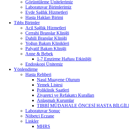
Görüntüleme Ünitelerimiz
Laboratuvar Birimlerimiz
Evde Sağlık Hizmetleri
Hasta Hakları Birimi
Tıbbı Birimler
Acil Sağlık Hizmetleri
Cerrahi Branşlar Kliniği
Dahili Branşlar Kliniği
Yoğun Bakım Klinikleri
Palyatif Bakım Kliniği
Anne & Bebek
1-7 Emzirme Haftası Etkinliği
Endoskopi Ünitemiz
Yönlendirme
Hasta Rehberi
Nasıl Muayene Olurum
Yemek Listesi
Poliklinik Saatleri
Ziyaretçi ve Refakatçı Kuralları
Anlaşmalı Kurumlar
TIBBİ MÜDAHALE ÖNCESİ HASTA BİLGİ
Laboratuvar Sonuç
Nöbetçi Eczane
Linkler
MHRS