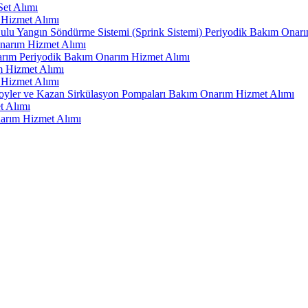
et Alımı
 Hizmet Alımı
ulu Yangın Söndürme Sistemi (Sprink Sistemi) Periyodik Bakım Onar
Onarım Hizmet Alımı
arım Periyodik Bakım Onarım Hizmet Alımı
m Hizmet Alımı
 Hizmet Alımı
-Boyler ve Kazan Sirkülasyon Pompaları Bakım Onarım Hizmet Alımı
t Alımı
narım Hizmet Alımı