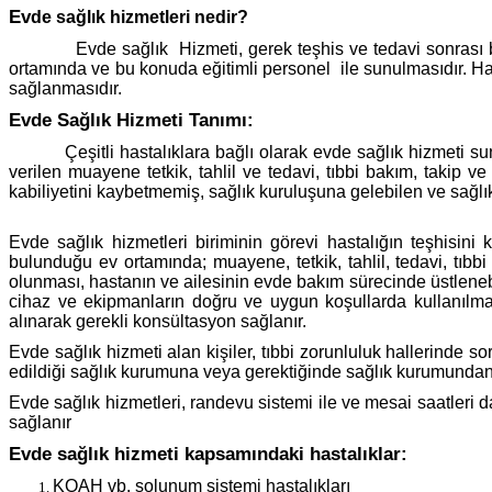
Ev
de sağlık hizmetleri nedir?
Evde sağlık Hizmeti, gerek teşhis ve tedavi sonrası bakım s
ortamında ve bu konuda eğitimli personel ile sunulmasıdır. H
sağlanmasıdır.
Evde Sağlık Hizmeti Tanımı:
Çeşitli hastalıklara bağlı olarak evde sağlık hizmeti sunum
verilen muayene tetkik, tahlil ve tedavi, tıbbi bakım, takip 
kabiliyetini kaybetmemiş, sağlık kuruluşuna gelebilen ve sağlı
Evde sağlık hizmetleri biriminin görevi hastalığın teşhisi
bulunduğu ev ortamında; muayene, tetkik, tahlil, tedavi, tıbb
olunması, hastanın ve ailesinin evde bakım sürecinde üstlenebilec
cihaz ve ekipmanların doğru ve uygun koşullarda kullanılma
alınarak gerekli konsültasyon sağlanır.
Evde sağlık hizmeti alan kişiler, tıbbi zorunluluk hallerinde
edildiği sağlık kurumuna veya gerektiğinde sağlık kurumundan eve
Evde sağlık hizmetleri, randevu sistemi ile ve mesai saatleri d
sağlanır
Evde sağlık hizmeti kapsamındaki hastalıklar:
KOAH vb. solunum sistemi hastalıkları