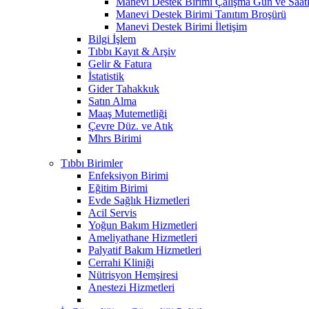
Manevi Destek Birimi Çalışma Gün ve Saatl
Manevi Destek Birimi Tanıtım Broşürü
Manevi Destek Birimi İletişim
Bilgi İşlem
Tıbbı Kayıt & Arşiv
Gelir & Fatura
İstatistik
Gider Tahakkuk
Satın Alma
Maaş Mutemetliği
Çevre Düz. ve Atık
Mhrs Birimi
Tıbbı Birimler
Enfeksiyon Birimi
Eğitim Birimi
Evde Sağlık Hizmetleri
Acil Servis
Yoğun Bakım Hizmetleri
Ameliyathane Hizmetleri
Palyatif Bakım Hizmetleri
Cerrahi Kliniği
Nütrisyon Hemşiresi
Anestezi Hizmetleri