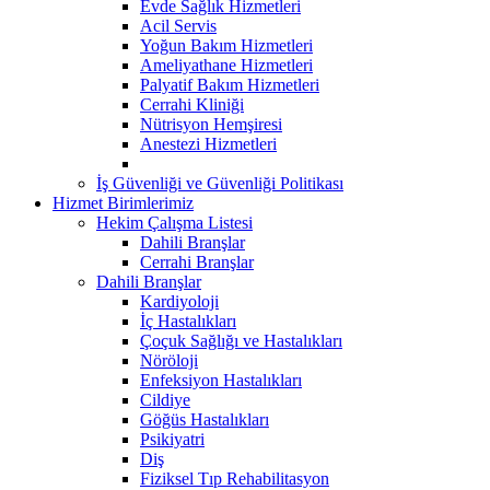
Evde Sağlık Hizmetleri
Acil Servis
Yoğun Bakım Hizmetleri
Ameliyathane Hizmetleri
Palyatif Bakım Hizmetleri
Cerrahi Kliniği
Nütrisyon Hemşiresi
Anestezi Hizmetleri
İş Güvenliği ve Güvenliği Politikası
Hizmet Birimlerimiz
Hekim Çalışma Listesi
Dahili Branşlar
Cerrahi Branşlar
Dahili Branşlar
Kardiyoloji
İç Hastalıkları
Çoçuk Sağlığı ve Hastalıkları
Nöröloji
Enfeksiyon Hastalıkları
Cildiye
Göğüs Hastalıkları
Psikiyatri
Diş
Fiziksel Tıp Rehabilitasyon