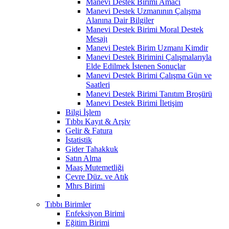
Manevi Destek Birimi Amacı
Manevi Destek Uzmanının Çalışma
Alanına Dair Bilgiler
Manevi Destek Birimi Moral Destek
Mesajı
Manevi Destek Birim Uzmanı Kimdir
Manevi Destek Birimini Çalışmalarıyla
Elde Edilmek İstenen Sonuçlar
Manevi Destek Birimi Çalışma Gün ve
Saatleri
Manevi Destek Birimi Tanıtım Broşürü
Manevi Destek Birimi İletişim
Bilgi İşlem
Tıbbı Kayıt & Arşiv
Gelir & Fatura
İstatistik
Gider Tahakkuk
Satın Alma
Maaş Mutemetliği
Çevre Düz. ve Atık
Mhrs Birimi
Tıbbı Birimler
Enfeksiyon Birimi
Eğitim Birimi