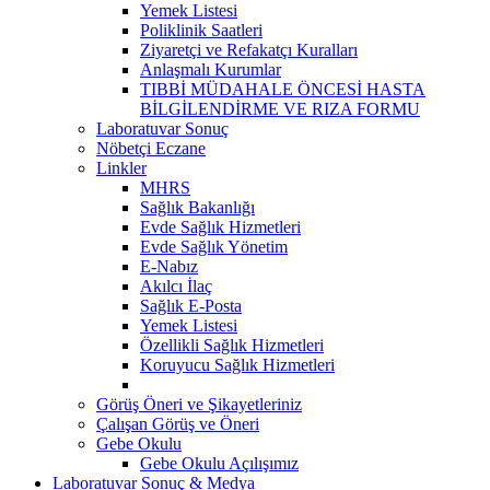
Yemek Listesi
Poliklinik Saatleri
Ziyaretçi ve Refakatçı Kuralları
Anlaşmalı Kurumlar
TIBBİ MÜDAHALE ÖNCESİ HASTA
BİLGİLENDİRME VE RIZA FORMU
Laboratuvar Sonuç
Nöbetçi Eczane
Linkler
MHRS
Sağlık Bakanlığı
Evde Sağlık Hizmetleri
Evde Sağlık Yönetim
E-Nabız
Akılcı İlaç
Sağlık E-Posta
Yemek Listesi
Özellikli Sağlık Hizmetleri
Koruyucu Sağlık Hizmetleri
Görüş Öneri ve Şikayetleriniz
Çalışan Görüş ve Öneri
Gebe Okulu
Gebe Okulu Açılışımız
Laboratuvar Sonuç & Medya