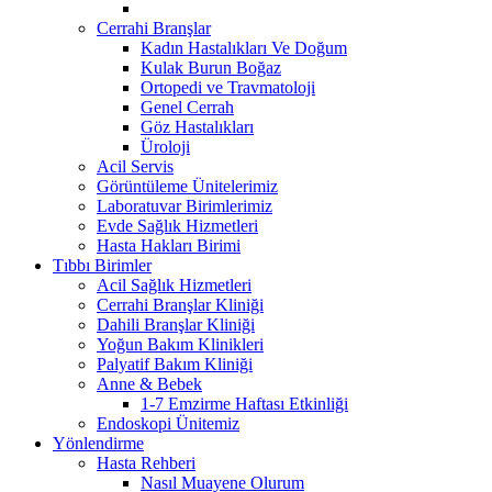
Cerrahi Branşlar
Kadın Hastalıkları Ve Doğum
Kulak Burun Boğaz
Ortopedi ve Travmatoloji
Genel Cerrah
Göz Hastalıkları
Üroloji
Acil Servis
Görüntüleme Ünitelerimiz
Laboratuvar Birimlerimiz
Evde Sağlık Hizmetleri
Hasta Hakları Birimi
Tıbbı Birimler
Acil Sağlık Hizmetleri
Cerrahi Branşlar Kliniği
Dahili Branşlar Kliniği
Yoğun Bakım Klinikleri
Palyatif Bakım Kliniği
Anne & Bebek
1-7 Emzirme Haftası Etkinliği
Endoskopi Ünitemiz
Yönlendirme
Hasta Rehberi
Nasıl Muayene Olurum