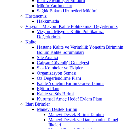
İdari ve Mali İşler Müdürü
Müdür Yardımcıları
Sağlık Bakım Hizmetleri Müdürü
Hastanemiz
Hakkımızda
Vizyon - Misyon- Kalite Politikamız- Değerlerimiz
Vizyon - Misyon- Kalite Politikamız-
Değerlerimiz
Kalite
Hastane Kalite ve Verimlilik Yönetim Biriminin
Bölüm Kalite Sorumluları
Site Analizi
Çalışan Güvenliği Genelgesi
Sks Komiteler ve Ekipler
Organizasyon Seması
Öz Degerlendirme Planı
Kalite Yönetim Birimi Görev Tanımı
Eğitim Planı
Kalite ve Sds Birimi
Kurumsal Amaç Hedef Eylem Planı
İdari Birimler
Manevi Destek Birimi
Manevi Destek Birimi Tanıtım
Manevi Destek ve Danışmanlık Temel
İlkeleri