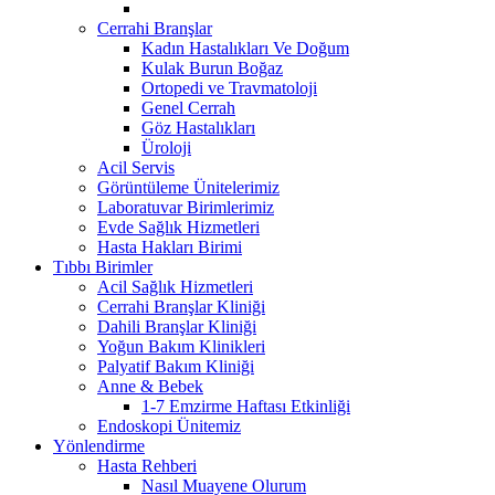
Cerrahi Branşlar
Kadın Hastalıkları Ve Doğum
Kulak Burun Boğaz
Ortopedi ve Travmatoloji
Genel Cerrah
Göz Hastalıkları
Üroloji
Acil Servis
Görüntüleme Ünitelerimiz
Laboratuvar Birimlerimiz
Evde Sağlık Hizmetleri
Hasta Hakları Birimi
Tıbbı Birimler
Acil Sağlık Hizmetleri
Cerrahi Branşlar Kliniği
Dahili Branşlar Kliniği
Yoğun Bakım Klinikleri
Palyatif Bakım Kliniği
Anne & Bebek
1-7 Emzirme Haftası Etkinliği
Endoskopi Ünitemiz
Yönlendirme
Hasta Rehberi
Nasıl Muayene Olurum