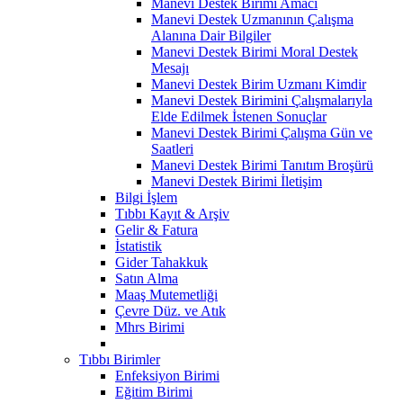
Manevi Destek Birimi Amacı
Manevi Destek Uzmanının Çalışma
Alanına Dair Bilgiler
Manevi Destek Birimi Moral Destek
Mesajı
Manevi Destek Birim Uzmanı Kimdir
Manevi Destek Birimini Çalışmalarıyla
Elde Edilmek İstenen Sonuçlar
Manevi Destek Birimi Çalışma Gün ve
Saatleri
Manevi Destek Birimi Tanıtım Broşürü
Manevi Destek Birimi İletişim
Bilgi İşlem
Tıbbı Kayıt & Arşiv
Gelir & Fatura
İstatistik
Gider Tahakkuk
Satın Alma
Maaş Mutemetliği
Çevre Düz. ve Atık
Mhrs Birimi
Tıbbı Birimler
Enfeksiyon Birimi
Eğitim Birimi