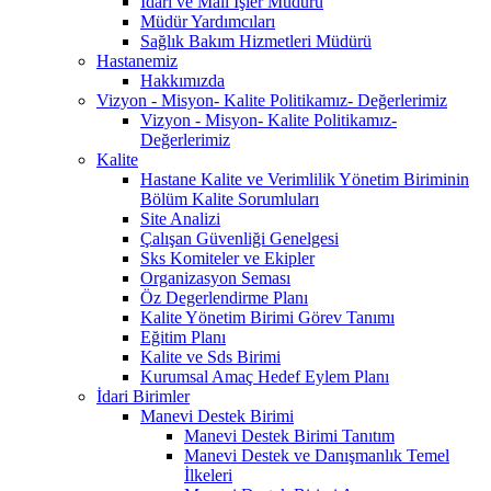
İdari ve Mali İşler Müdürü
Müdür Yardımcıları
Sağlık Bakım Hizmetleri Müdürü
Hastanemiz
Hakkımızda
Vizyon - Misyon- Kalite Politikamız- Değerlerimiz
Vizyon - Misyon- Kalite Politikamız-
Değerlerimiz
Kalite
Hastane Kalite ve Verimlilik Yönetim Biriminin
Bölüm Kalite Sorumluları
Site Analizi
Çalışan Güvenliği Genelgesi
Sks Komiteler ve Ekipler
Organizasyon Seması
Öz Degerlendirme Planı
Kalite Yönetim Birimi Görev Tanımı
Eğitim Planı
Kalite ve Sds Birimi
Kurumsal Amaç Hedef Eylem Planı
İdari Birimler
Manevi Destek Birimi
Manevi Destek Birimi Tanıtım
Manevi Destek ve Danışmanlık Temel
İlkeleri