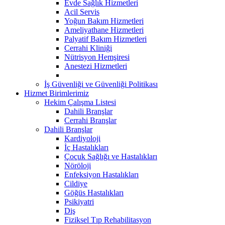
Evde Sağlık Hizmetleri
Acil Servis
Yoğun Bakım Hizmetleri
Ameliyathane Hizmetleri
Palyatif Bakım Hizmetleri
Cerrahi Kliniği
Nütrisyon Hemşiresi
Anestezi Hizmetleri
İş Güvenliği ve Güvenliği Politikası
Hizmet Birimlerimiz
Hekim Çalışma Listesi
Dahili Branşlar
Cerrahi Branşlar
Dahili Branşlar
Kardiyoloji
İç Hastalıkları
Çoçuk Sağlığı ve Hastalıkları
Nöröloji
Enfeksiyon Hastalıkları
Cildiye
Göğüs Hastalıkları
Psikiyatri
Diş
Fiziksel Tıp Rehabilitasyon