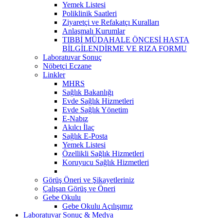
Yemek Listesi
Poliklinik Saatleri
Ziyaretçi ve Refakatçı Kuralları
Anlaşmalı Kurumlar
TIBBİ MÜDAHALE ÖNCESİ HASTA
BİLGİLENDİRME VE RIZA FORMU
Laboratuvar Sonuç
Nöbetçi Eczane
Linkler
MHRS
Sağlık Bakanlığı
Evde Sağlık Hizmetleri
Evde Sağlık Yönetim
E-Nabız
Akılcı İlaç
Sağlık E-Posta
Yemek Listesi
Özellikli Sağlık Hizmetleri
Koruyucu Sağlık Hizmetleri
Görüş Öneri ve Şikayetleriniz
Çalışan Görüş ve Öneri
Gebe Okulu
Gebe Okulu Açılışımız
Laboratuvar Sonuç & Medya