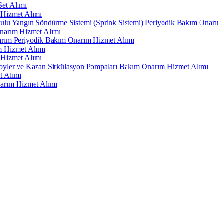
et Alımı
 Hizmet Alımı
ulu Yangın Söndürme Sistemi (Sprink Sistemi) Periyodik Bakım Onar
Onarım Hizmet Alımı
arım Periyodik Bakım Onarım Hizmet Alımı
m Hizmet Alımı
 Hizmet Alımı
-Boyler ve Kazan Sirkülasyon Pompaları Bakım Onarım Hizmet Alımı
t Alımı
narım Hizmet Alımı