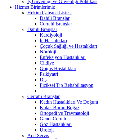
İş Güvenliği ve Güvenliği Politikası
Hizmet Birimlerimiz
Hekim Çalışma Listesi
Dahili Branşlar
Cerrahi Branşlar
Dahili Branşlar
Kardiyoloji
İç Hastalıkları
Çoçuk Sağlığı ve Hastalıkları
Nöröloji
Enfeksiyon Hastalıkları
Cildiye
Göğüs Hastalıkları
Psikiyatri
Diş
Fiziksel Tıp Rehabilitasyon
Cerrahi Branşlar
Kadın Hastalıkları Ve Doğum
Kulak Burun Boğaz
Ortopedi ve Travmatoloji
Genel Cerrah
Göz Hastalıkları
Üroloji
Acil Servis