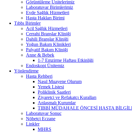
Görüntüleme Ünitelerimiz
Laboratuvar Birimlerimiz
Evde Sağlık Hizmetleri
Hasta Hakları Birimi
Tıbbı Birimler
Acil Sağlık Hizmetleri
Cerrahi Branşlar Kliniği
Dahili Branşlar Kliniği
Yoğun Bakım Klinikleri
Palyatif Bakım Kliniği
Anne & Bebek
1-7 Emzirme Haftası Etkinliği
Endoskopi Ünitemiz
Yönlendirme
Hasta Rehberi
Nasıl Muayene Olurum
Yemek Listesi
Poliklinik Saatleri
Ziyaretçi ve Refakatçı Kuralları
Anlaşmalı Kurumlar
TIBBİ MÜDAHALE ÖNCESİ HASTA BİLGİ
Laboratuvar Sonuç
Nöbetçi Eczane
Linkler
MHRS