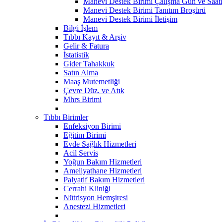
Manevi Destek Birimi Çalışma Gün ve Saatl
Manevi Destek Birimi Tanıtım Broşürü
Manevi Destek Birimi İletişim
Bilgi İşlem
Tıbbı Kayıt & Arşiv
Gelir & Fatura
İstatistik
Gider Tahakkuk
Satın Alma
Maaş Mutemetliği
Çevre Düz. ve Atık
Mhrs Birimi
Tıbbı Birimler
Enfeksiyon Birimi
Eğitim Birimi
Evde Sağlık Hizmetleri
Acil Servis
Yoğun Bakım Hizmetleri
Ameliyathane Hizmetleri
Palyatif Bakım Hizmetleri
Cerrahi Kliniği
Nütrisyon Hemşiresi
Anestezi Hizmetleri