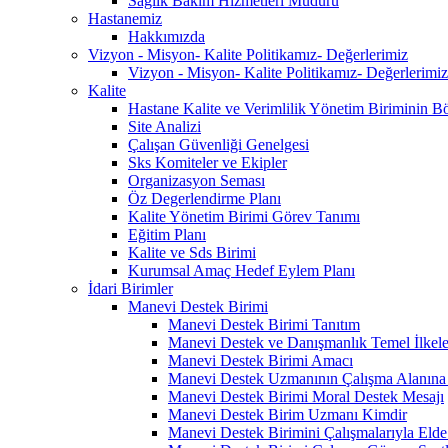
Sağlık Bakım Hizmetleri Müdürü
Hastanemiz
Hakkımızda
Vizyon - Misyon- Kalite Politikamız- Değerlerimiz
Vizyon - Misyon- Kalite Politikamız- Değerlerimiz
Kalite
Hastane Kalite ve Verimlilik Yönetim Biriminin B
Site Analizi
Çalışan Güvenliği Genelgesi
Sks Komiteler ve Ekipler
Organizasyon Seması
Öz Degerlendirme Planı
Kalite Yönetim Birimi Görev Tanımı
Eğitim Planı
Kalite ve Sds Birimi
Kurumsal Amaç Hedef Eylem Planı
İdari Birimler
Manevi Destek Birimi
Manevi Destek Birimi Tanıtım
Manevi Destek ve Danışmanlık Temel İlkele
Manevi Destek Birimi Amacı
Manevi Destek Uzmanının Çalışma Alanına D
Manevi Destek Birimi Moral Destek Mesajı
Manevi Destek Birim Uzmanı Kimdir
Manevi Destek Birimini Çalışmalarıyla Elde