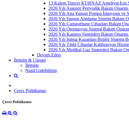
13 Kalem Tuncer KURNAZ Ameliyat İçin S
2026 Yılı Asansör Periyodik Bakım Onarım
2026 Yılı Ana Yangın Pompa İstasyonu ve S
2026 Yılı Yangın Algılama Sistemi Bakım 
2026 Yılı Çamaşırhane Cihazları Bakım On
2026 Yılı Otomasyon Sistemi Bakım Onarı
2026 Yılı Kamera Sistemleri Bakım Onarım
2026 Yılı Isıtma Kazanları-Brülör Sistemi
2026 Yılı Tıbbi Cihazlar Kalibrasyon Hizme
2026 Yılı Medikal Gaz Sistemleri Bakım O
Devam Eden
İletişim & Ulaşım
İletişim
Nasıl Gidebilirim
Çerez Politikamız
Çerez Politikamız