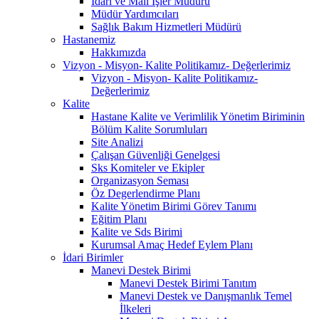
İdari ve Mali İşler Müdürü
Müdür Yardımcıları
Sağlık Bakım Hizmetleri Müdürü
Hastanemiz
Hakkımızda
Vizyon - Misyon- Kalite Politikamız- Değerlerimiz
Vizyon - Misyon- Kalite Politikamız-
Değerlerimiz
Kalite
Hastane Kalite ve Verimlilik Yönetim Biriminin
Bölüm Kalite Sorumluları
Site Analizi
Çalışan Güvenliği Genelgesi
Sks Komiteler ve Ekipler
Organizasyon Seması
Öz Degerlendirme Planı
Kalite Yönetim Birimi Görev Tanımı
Eğitim Planı
Kalite ve Sds Birimi
Kurumsal Amaç Hedef Eylem Planı
İdari Birimler
Manevi Destek Birimi
Manevi Destek Birimi Tanıtım
Manevi Destek ve Danışmanlık Temel
İlkeleri