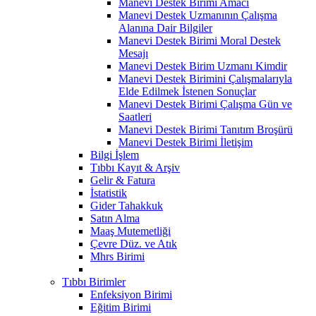
Manevi Destek Birimi Amacı
Manevi Destek Uzmanının Çalışma
Alanına Dair Bilgiler
Manevi Destek Birimi Moral Destek
Mesajı
Manevi Destek Birim Uzmanı Kimdir
Manevi Destek Birimini Çalışmalarıyla
Elde Edilmek İstenen Sonuçlar
Manevi Destek Birimi Çalışma Gün ve
Saatleri
Manevi Destek Birimi Tanıtım Broşürü
Manevi Destek Birimi İletişim
Bilgi İşlem
Tıbbı Kayıt & Arşiv
Gelir & Fatura
İstatistik
Gider Tahakkuk
Satın Alma
Maaş Mutemetliği
Çevre Düz. ve Atık
Mhrs Birimi
Tıbbı Birimler
Enfeksiyon Birimi
Eğitim Birimi