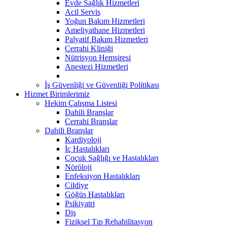
Evde Sağlık Hizmetleri
Acil Servis
Yoğun Bakım Hizmetleri
Ameliyathane Hizmetleri
Palyatif Bakım Hizmetleri
Cerrahi Kliniği
Nütrisyon Hemşiresi
Anestezi Hizmetleri
İş Güvenliği ve Güvenliği Politikası
Hizmet Birimlerimiz
Hekim Çalışma Listesi
Dahili Branşlar
Cerrahi Branşlar
Dahili Branşlar
Kardiyoloji
İç Hastalıkları
Çoçuk Sağlığı ve Hastalıkları
Nöröloji
Enfeksiyon Hastalıkları
Cildiye
Göğüs Hastalıkları
Psikiyatri
Diş
Fiziksel Tıp Rehabilitasyon