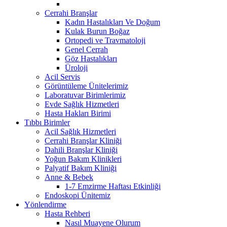
Cerrahi Branşlar
Kadın Hastalıkları Ve Doğum
Kulak Burun Boğaz
Ortopedi ve Travmatoloji
Genel Cerrah
Göz Hastalıkları
Üroloji
Acil Servis
Görüntüleme Ünitelerimiz
Laboratuvar Birimlerimiz
Evde Sağlık Hizmetleri
Hasta Hakları Birimi
Tıbbı Birimler
Acil Sağlık Hizmetleri
Cerrahi Branşlar Kliniği
Dahili Branşlar Kliniği
Yoğun Bakım Klinikleri
Palyatif Bakım Kliniği
Anne & Bebek
1-7 Emzirme Haftası Etkinliği
Endoskopi Ünitemiz
Yönlendirme
Hasta Rehberi
Nasıl Muayene Olurum