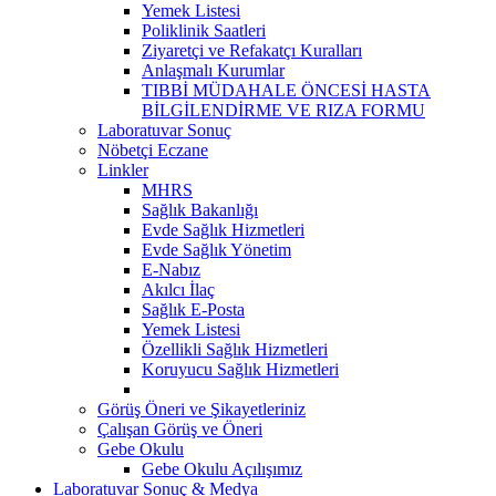
Yemek Listesi
Poliklinik Saatleri
Ziyaretçi ve Refakatçı Kuralları
Anlaşmalı Kurumlar
TIBBİ MÜDAHALE ÖNCESİ HASTA
BİLGİLENDİRME VE RIZA FORMU
Laboratuvar Sonuç
Nöbetçi Eczane
Linkler
MHRS
Sağlık Bakanlığı
Evde Sağlık Hizmetleri
Evde Sağlık Yönetim
E-Nabız
Akılcı İlaç
Sağlık E-Posta
Yemek Listesi
Özellikli Sağlık Hizmetleri
Koruyucu Sağlık Hizmetleri
Görüş Öneri ve Şikayetleriniz
Çalışan Görüş ve Öneri
Gebe Okulu
Gebe Okulu Açılışımız
Laboratuvar Sonuç & Medya